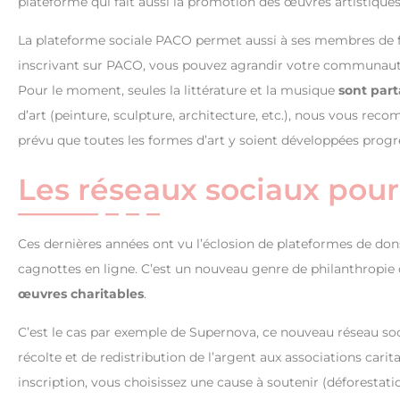
plateforme qui fait aussi la promotion des œuvres artistique
La plateforme sociale PACO permet aussi à ses membres de fai
inscrivant sur PACO, vous pouvez agrandir votre communauté
Pour le moment, seules la littérature et la musique
sont part
d’art (peinture, sculpture, architecture, etc.), nous vous rec
prévu que toutes les formes d’art y soient développées prog
Les réseaux sociaux pour 
Ces dernières années ont vu l’éclosion de plateformes de dons
cagnottes en ligne. C’est un nouveau genre de philanthropie 
œuvres charitables
.
C’est le cas par exemple de Supernova, ce nouveau réseau soc
récolte et de redistribution de l’argent aux associations carit
inscription, vous choisissez une cause à soutenir (déforestati