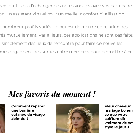
 vos profils ou d’échanger des notes vocales avec vos partenaires
n, un assistant virtuel pour un meilleur confort d’utilisation.
e nombreux profils variés. Le but est de mettre en relation des
és mutuellement. Par ailleurs, ces applications ne sont pas faite
t simplement des lieux de rencontre pour faire de nouvelles
rmes organisent des sorties entre membres pour permettre à ce
Mes favoris du moment !
Comment réparer
Fleur cheveux
une barrière
mariage bohèm
cutanée du visage
ce que votre
abîmée ?
coiffure dit
vraiment de vo
style le jour J