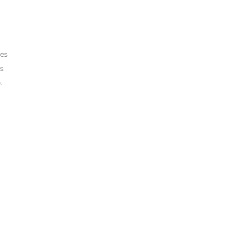
res
es
.