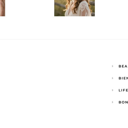
BEA
BIE
LIF
BON