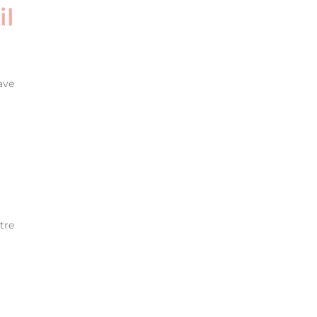
il
ave
tre