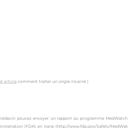
et article
comment traiter un ongle incarné )
tre médecin pouvez envoyer un rapport au programme MedWatch
dministration (FDA) en ligne (http://www.fda.gov/Safety/MedWat