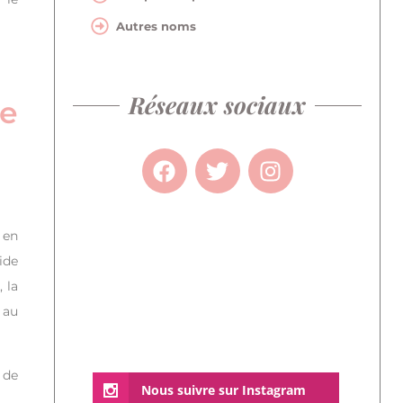
Autres noms
Réseaux sociaux
re
 en
ide
 la
 au
 de
Nous suivre sur Instagram