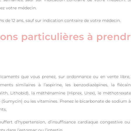
ez votre médecin.
de 12 ans, sauf sur indication contraire de votre médecin.
ions particulières à prend
icaments que vous prenez, sur ordonnance ou en vente libre,
ments similaires à l’aspirine, les benzodiazépines, la flécaïn
alith, Lithobid), la méthénamine (Hiprex, Urex), le méthotrexate,
ine (Sumycin) ou les vitamines. Prenez le bicarbonate de sodium à
nts.
uffert d’hypertension, d’insuffisance cardiaque congestive ou
s dans l’estomac ou l’intestin.