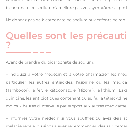
bicarbonate de sodium n’améliore pas vos symptômes, appel
Ne donnez pas de bicarbonate de sodium aux enfants de moins 
Quelles sont les précaut
?
Avant de prendre du bicarbonate de sodium,
– indiquez à votre médecin et à votre pharmacien les méd
particulier les autres antiacides, l’aspirine ou les médica
(Tambocor), le fer, le kétoconazole (Nizoral), le lithium (Esk
quinidine, les antibiotiques contenant du sulfa, la tétracycl
moins 2 heures d’intervalle par rapport aux autres médicame
– informez votre médecin si vous souffrez ou avez déjà so
maladie rénale, ou si vous avez récemment eu des saignement