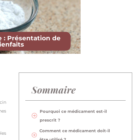
 : Présentation de
ienfaits
Sommaire
cin
nes
Pourquoi ce médicament est-il
prescrit ?
Comment ce médicament doit-il
les
être utilisé ?