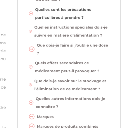
Quelles sont les précautions
particulières à prendre ?
Quelles instructions spéciales dois-je
 de
suivre en matière d’alimentation ?
ons
Que dois-je faire si j’oublie une dose
tie
?
 ou
Quels effets secondaires ce
médicament peut-il provoquer ?
rre
Que dois-je savoir sur le stockage et
 de
l’élimination de ce médicament ?
Quelles autres informations dois-je
connaître ?
dre
Marques
Marques de produits combinés
 le