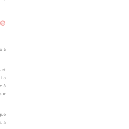
de
e à
 et
 La
n à
sur
que
s à