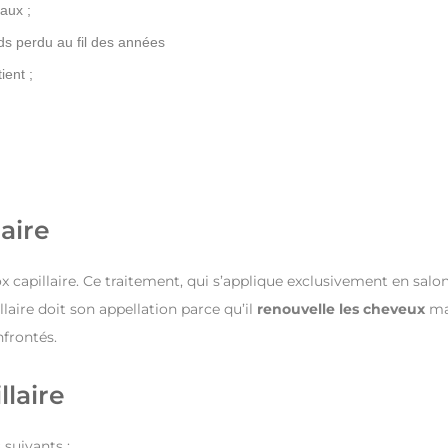
aux ;
ds perdu au fil des années
ient ;
aire
x capillaire. Ce traitement, qui s’applique exclusivement en salon
llaire doit son appellation parce qu’il
renouvelle les cheveux
ma
nfrontés.
laire
suivants :