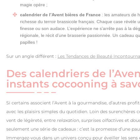
magie opère ;
calendrier de l’Avent bières de France
: les amateurs de ho
richesse du terroir brassicole français. Chaque case révèle un
finesse ou son audace. L’expérience ne s’arrête pas à la dég
régionale, le récit d’une brasserie passionnée. Un cadeau qui in
papilles !
Sur un angle différent :
Les Tendances de Beauté Incontourn
Des calendriers de l’Ave
instants cocooning à sav
Si certains associent l’Avent à la gourmandise, d’autres profi
avec les plaisirs simples du quotidien. Loin des surenchères 
vent de légèreté, entre
relaxation
,
surprises olfactives
et
douc
seulement une série de cadeaux : c’est la promesse d’une pause
Immergez-vous dans un univers conçu pour éveiller les sens et 