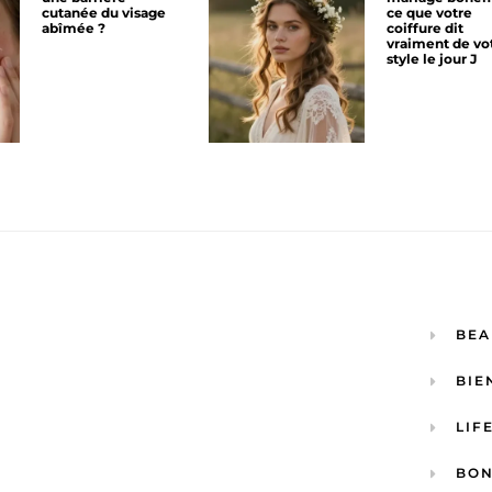
cutanée du visage
ce que votre
abîmée ?
coiffure dit
vraiment de vo
style le jour J
BEA
BIE
LIF
BON