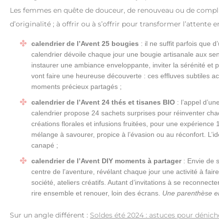
Les femmes en quête de douceur, de renouveau ou de complic
d’originalité ; à offrir ou à s’offrir pour transformer l’attente e
calendrier de l’Avent 25 bougies
: il ne suffit parfois que 
calendrier dévoile chaque jour une bougie artisanale aux sent
instaurer une ambiance enveloppante, inviter la sérénité et 
vont faire une heureuse découverte : ces effluves subtiles a
moments précieux partagés ;
calendrier de l’Avent 24 thés et tisanes BIO
: l’appel d’u
calendrier propose 24 sachets surprises pour réinventer cha
créations florales et infusions fruitées, pour une expérience 
mélange à savourer, propice à l’évasion ou au réconfort. L’id
canapé ;
calendrier de l’Avent DIY moments à partager
: Envie de s
centre de l’aventure, révélant chaque jour une activité à fair
société, ateliers créatifs. Autant d’invitations à se reconnect
rire ensemble et renouer, loin des écrans.
Une parenthèse en
Sur un angle différent :
Soldes été 2024 : astuces pour dénich