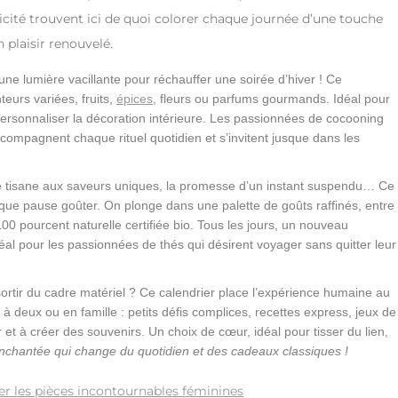
ité trouvent ici de quoi colorer chaque journée d’une touche
n plaisir renouvelé.
d’une lumière vacillante pour réchauffer une soirée d’hiver ! Ce
eurs variées, fruits,
épices
, fleurs ou parfums gourmands. Idéal pour
personnaliser la décoration intérieure. Les passionnées de cocooning
ccompagnent chaque rituel quotidien et s’invitent jusque dans les
ne tisane aux saveurs uniques, la promesse d’un instant suspendu… Ce
que pause goûter. On plonge dans une palette de goûts raffinés, entre
100 pourcent naturelle certifiée bio. Tous les jours, un nouveau
éal pour les passionnées de thés qui désirent voyager sans quitter leur
ortir du cadre matériel ? Ce calendrier place l’expérience humaine au
e à deux ou en famille : petits défis complices, recettes express, jeux de
er et à créer des souvenirs. Un choix de cœur, idéal pour tisser du lien,
chantée qui change du quotidien et des cadeaux classiques !
er les pièces incontournables féminines