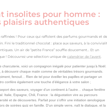
nt insolites pour homme :
 plaisirs authentiques
raffinées ! Pour ceux qui raffolent des parfums gourmands et d
. Fini le traditionnel chocolat : place aux saveurs, à la conviviali
hentiques. Un air de “petite France” souffle doucement… Et un
nique ! Découvrez une sélection unique de
calendrier de l’avent
.
 charcuterie, voici un compagnon inégalé pour patienter jusqu’à Noël.
les, à découvrir chaque matin comme de véritables trésors gourmands.
iment, fenouil… Rien de tel pour éveiller les papilles et partager un
étro confère également une touche d’élégance à votre salon ;
seport des saveurs, voyager d’un continent à l’autre… chaque fenêtre
. Italie, Espagne, Chili, France : la dégustation vire au parcours
ersité et de découvertes. Parfait pour s’offrir une initiation œnologique
s de soirées quiz en famille. D’un simple verre, naît le dialogue, et la