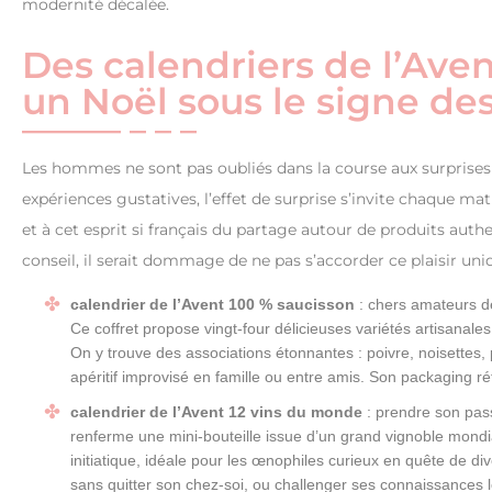
modernité décalée.
Des calendriers de l’Ave
un Noël sous le signe des
Les hommes ne sont pas oubliés dans la course aux surprises 
expériences gustatives, l’effet de surprise s’invite chaque matin
et à cet esprit si français du partage autour de produits aut
conseil, il serait dommage de ne pas s’accorder ce plaisir u
calendrier de l’Avent 100 % saucisson
: chers amateurs de
Ce coffret propose vingt-four délicieuses variétés artisana
On y trouve des associations étonnantes : poivre, noisettes, p
apéritif improvisé en famille ou entre amis. Son packaging r
calendrier de l’Avent 12 vins du monde
: prendre son pas
renferme une mini-bouteille issue d’un grand vignoble mondial
initiatique, idéale pour les œnophiles curieux en quête de div
sans quitter son chez-soi, ou challenger ses connaissances lor