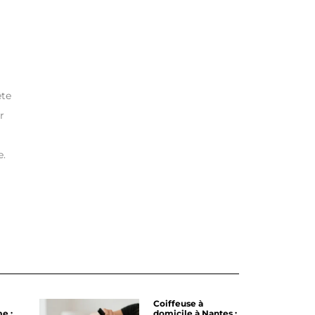
ête
r
e.
Coiffeuse à
e :
domicile à Nantes :