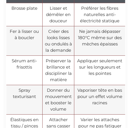
Brosse plate
Lisser et
Préférer les fibres
démêler en
naturelles anti-
douceur
électricité statique
Fer à lisser ou
Créer des
Ne jamais dépasser
à boucler
looks lisses
180°C même sur des
ou ondulés à
mèches épaisses
la demande
Sérum anti-
Préserver la
Appliquer seulement
frisottis
brillance et
sur les longueurs et
discipliner la
les pointes
matière
Spray
Donner du
Vaporiser tête en bas
texturisant
mouvement
pour un effet volume
et booster le
racines
volume
Élastiques en
Attacher
Varier les attaches
tissu / pinces
sans casser
pour ne pas fatiguer