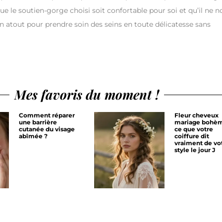
ue le soutien-gorge choisi soit confortable pour soi et qu’il ne n
un atout pour prendre soin des seins en toute délicatesse sans
Mes favoris du moment !
Comment réparer
Fleur cheveux
une barrière
mariage bohèm
cutanée du visage
ce que votre
abîmée ?
coiffure dit
vraiment de vo
style le jour J