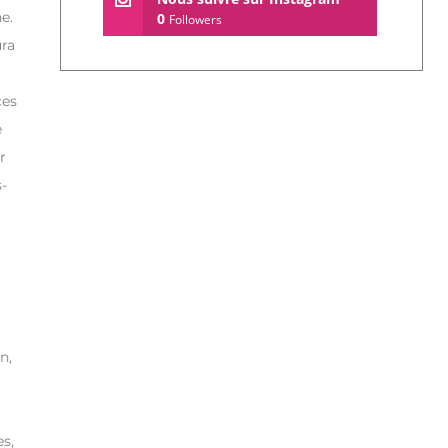
e.
0
Followers
ura
ces
e
r
-
n,
es,