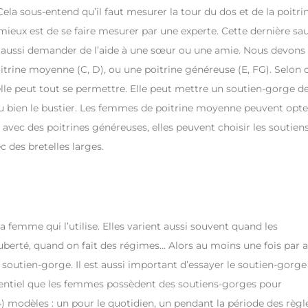
Cela sous-entend qu’il faut mesurer la tour du dos et de la poitrin
 mieux est de se faire mesurer par une experte. Cette dernière sa
s aussi demander de l’aide à une sœur ou une amie. Nous devons
oitrine moyenne (C, D), ou une poitrine généreuse (E, FG). Selon 
lle peut tout se permettre. Elle peut mettre un soutien-gorge d
u bien le bustier. Les femmes de poitrine moyenne peuvent opte
ec des poitrines généreuses, elles peuvent choisir les soutiens
 des bretelles larges.
a femme qui l’utilise. Elles varient aussi souvent quand les
rté, quand on fait des régimes… Alors au moins une fois par a
on soutien-gorge. Il est aussi important d’essayer le soutien-gorge
 essentiel que les femmes possèdent des soutiens-gorges pour
(4) modèles : un pour le quotidien, un pendant la période des règl