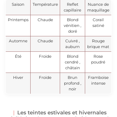
Saison
Température
Reflet
Nuance de
capillaire
maquillage
Printemps
Chaude
Blond
Corail
vénitien ,
satiné
doré
Automne
Chaude
Cuivré ,
Rouge
auburn
brique mat
Été
Froide
Blond
Rose
cendré ,
poudré
châtain
Hiver
Froide
Brun
Framboise
profond ,
intense
noir
Les teintes estivales et hivernales