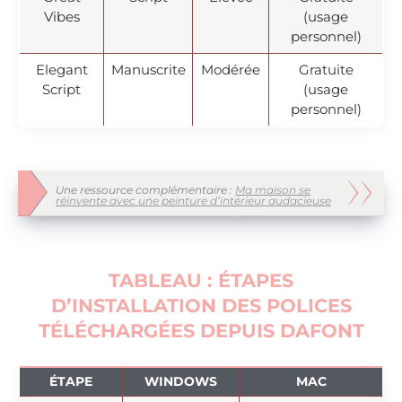
Vibes
(usage
personnel)
Elegant
Manuscrite
Modérée
Gratuite
Script
(usage
personnel)
Une ressource complémentaire :
Ma maison se
réinvente avec une peinture d’intérieur audacieuse
TABLEAU : ÉTAPES
D’INSTALLATION DES POLICES
TÉLÉCHARGÉES DEPUIS DAFONT
ÉTAPE
WINDOWS
MAC