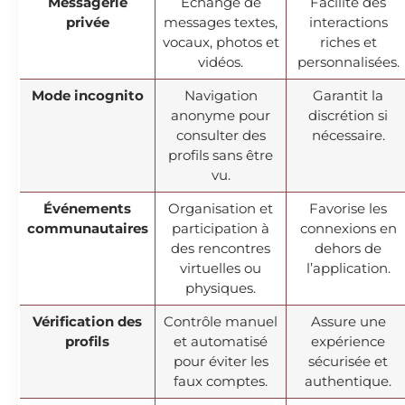
Messagerie
Echange de
Facilite des
privée
messages textes,
interactions
vocaux, photos et
riches et
vidéos.
personnalisées.
Mode incognito
Navigation
Garantit la
anonyme pour
discrétion si
consulter des
nécessaire.
profils sans être
vu.
Événements
Organisation et
Favorise les
communautaires
participation à
connexions en
des rencontres
dehors de
virtuelles ou
l’application.
physiques.
Vérification des
Contrôle manuel
Assure une
profils
et automatisé
expérience
pour éviter les
sécurisée et
faux comptes.
authentique.