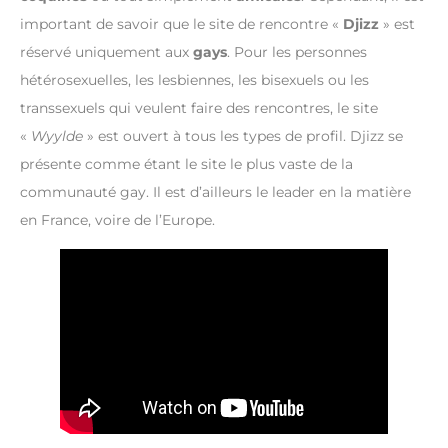
important de savoir que le site de rencontre «
Djizz
» est
réservé uniquement aux
gays
. Pour les personnes
hétérosexuelles, les lesbiennes, les bisexuels ou les
transsexuels qui veulent faire des rencontres, le site
«
Wyylde
» est ouvert à tous les types de profil. Djizz se
présente comme étant le site le plus vaste de la
communauté gay. Il est d’ailleurs le leader en la matière
en France, voire de l’Europe.