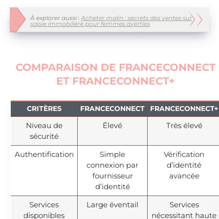
À explorer aussi :
Acheter malin : secrets des ventes sur
saisie immobilière pour femmes averties
COMPARAISON DE FRANCECONNECT
ET FRANCECONNECT+
CRITÈRES
FRANCECONNECT
FRANCECONNECT+
Niveau de
Élevé
Très élevé
sécurité
Authentification
Simple
Vérification
connexion par
d’identité
fournisseur
avancée
d’identité
Services
Large éventail
Services
disponibles
nécessitant haute