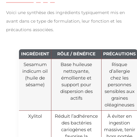
Voici une synthèse des ingrédients typiquement mis en
avant dans ce type de formulation, leur fonction et les
précautions associées.
INGRÉDIENT
RÔLE / BÉNÉFICE
PRÉCAUTIONS
Sesamum
Base huileuse
Risque
indicum oil
nettoyante,
d’allergie
(huile de
émolliente et
chez les
sésame)
support pour
personnes
dispersion des
sensibles aux
actifs
graines
oléagineuses
Xylitol
Réduit l’adhérence
À éviter en
des bactéries
ingestion
cariogènes et
massive, tenir
favorise la
hors portée