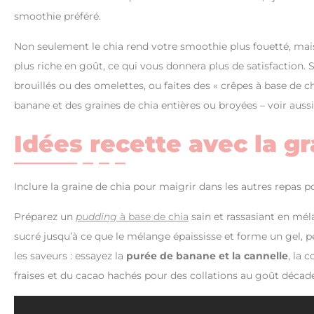
smoothie préféré.
Non seulement le chia rend votre smoothie plus fouetté, mais 
plus riche en goût, ce qui vous donnera plus de satisfaction
brouillés ou des omelettes, ou faites des « crêpes à base de ch
banane et des graines de chia entières ou broyées – voir auss
Idées recette avec la gr
Inclure la graine de chia pour maigrir dans les autres repas p
Préparez un
pudding
à base de chia
sain et rassasiant en mél
sucré jusqu’à ce que le mélange épaississe et forme un gel, 
les saveurs : essayez la
purée de banane et la cannelle
, la
fraises et du cacao hachés pour des collations au goût décad