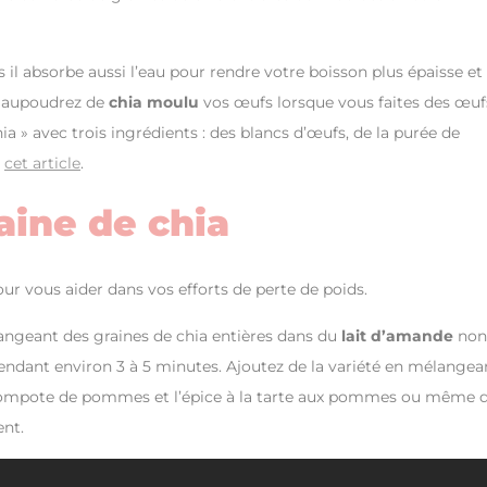
il absorbe aussi l’eau pour rendre votre boisson plus épaisse et
. Saupoudrez de
chia
moulu
vos œufs lorsque vous faites des œuf
ia » avec trois ingrédients : des blancs d’œufs, de la purée de
i
cet article
.
aine de chia
our vous aider dans vos efforts de perte de poids.
angeant des graines de chia entières dans du
lait d’amande
non
pendant environ 3 à 5 minutes. Ajoutez de la variété en mélangea
 compote de pommes et l’épice à la tarte aux pommes ou même 
ent.