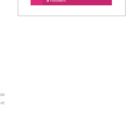
0
Followers
 de
 et