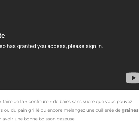
 faire de la « confiture » de baies sans sucre que vous pouvez
rs ou du pain grillé ou encore mélangez une cuillerée de
graines
ur avoir une bonne boisson gazeuse.