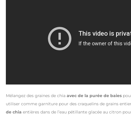
Mélangez des graines de chia
avec de la purée de baies
pour
utiliser comme garniture pour des craquelins de grains entie
de chia
entières dans de l’eau pétillante glacée au citron po