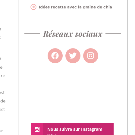
Idées recette avec la graine de chia
s
Réseaux sociaux
s
t
re
tre
est
 de
est
Nous suivre sur Instagram
ur