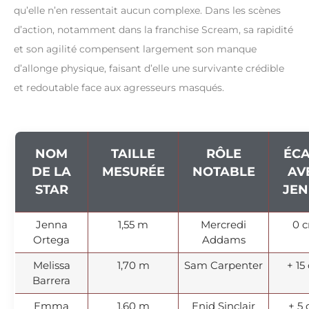
qu’elle n’en ressentait aucun complexe. Dans les scènes
d’action, notamment dans la franchise Scream, sa rapidité
et son agilité compensent largement son manque
d’allonge physique, faisant d’elle une survivante crédible
et redoutable face aux agresseurs masqués.
NOM
TAILLE
RÔLE
ÉC
DE LA
MESURÉE
NOTABLE
AV
STAR
JE
Jenna
1,55 m
Mercredi
0 
Ortega
Addams
Melissa
1,70 m
Sam Carpenter
+ 15
Barrera
Emma
1,60 m
Enid Sinclair
+ 5