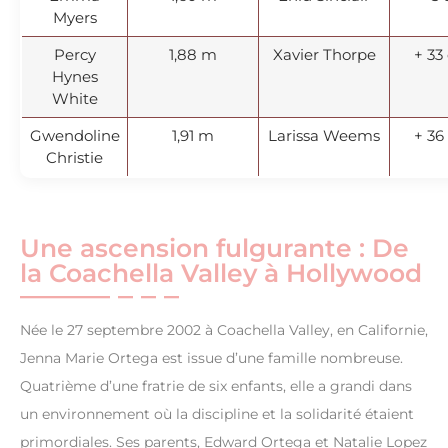
Myers
Percy
1,88 m
Xavier Thorpe
+ 33
Hynes
White
Gwendoline
1,91 m
Larissa Weems
+ 36
Christie
Une ascension fulgurante : De
la Coachella Valley à Hollywood
Née le 27 septembre 2002 à Coachella Valley, en Californie,
Jenna Marie Ortega est issue d’une famille nombreuse.
Quatrième d’une fratrie de six enfants, elle a grandi dans
un environnement où la discipline et la solidarité étaient
primordiales. Ses parents, Edward Ortega et Natalie Lopez