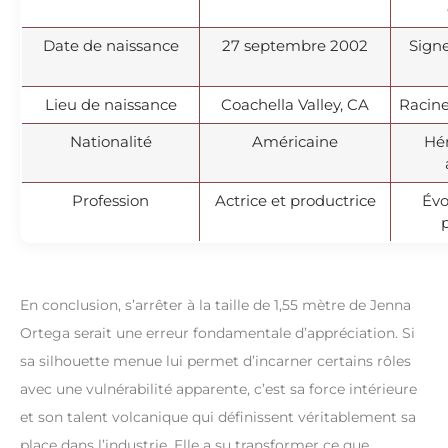
Date de naissance
27 septembre 2002
Signe
Lieu de naissance
Coachella Valley, CA
Racine
Nationalité
Américaine
Hér
Profession
Actrice et productrice
Évo
En conclusion, s’arrêter à la taille de 1,55 mètre de Jenna
Ortega serait une erreur fondamentale d’appréciation. Si
sa silhouette menue lui permet d’incarner certains rôles
avec une vulnérabilité apparente, c’est sa force intérieure
et son talent volcanique qui définissent véritablement sa
place dans l’industrie. Elle a su transformer ce que