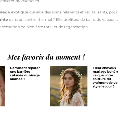
nnecter du quotidien
.
sage exotique
qui allie des soins relaxants et revitalisants, pour
ante
dans un centre thermal ? Elle profitera de bains de vapeur, 
e
sensation
de bien-être total et de régénération.
Mes favoris du moment !
Comment réparer
Fleur cheveux
une barrière
mariage bohèm
cutanée du visage
ce que votre
abîmée ?
coiffure dit
vraiment de vo
style le jour J