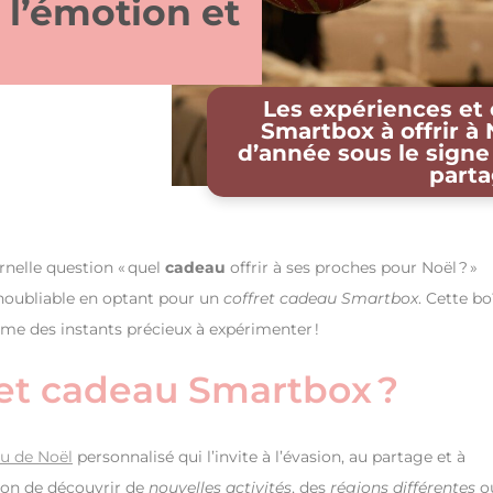
 l’émotion et
Les expériences et 
Smartbox à offrir à 
d’année sous le signe
part
rnelle question « quel
cadeau
offrir à ses proches pour Noël ? »
inoubliable en optant pour un
coffret cadeau Smartbox
. Cette bo
rme des instants précieux à expérimenter !
ret cadeau Smartbox ?
u de Noël
personnalisé qui l’invite à l’évasion, au partage et à
sion de découvrir de
nouvelles activités
, des
régions
différentes
o