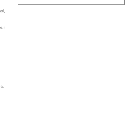
si,
our
e.