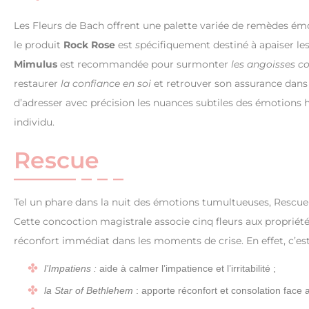
Les Fleurs de Bach offrent une palette variée de remèdes émo
le produit
Rock Rose
est
s
pécifiquement destiné à apaiser le
Mimulus
est recommandée pour surmonter
les angoisses 
restaurer
la confiance en soi
et retrouver son assurance dan
d’adresser avec précision les nuances subtiles des émotions 
individu.
Rescue
Tel un phare dans la nuit des émotions tumultueuses, Rescu
Cette concoction magistrale associe cinq fleurs aux proprié
réconfort immédiat dans les moments de crise. En effet, c’e
l’Impatiens :
aide à calmer l’impatience et l’irritabilité ;
la Star of Bethlehem
: apporte réconfort et consolation face