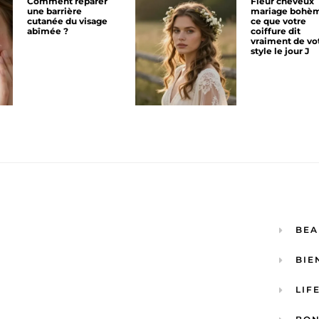
Comment réparer
Fleur cheveux
une barrière
mariage bohèm
cutanée du visage
ce que votre
abîmée ?
coiffure dit
vraiment de vo
style le jour J
BEA
BIE
LIF