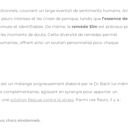
tionnels, couvrant un large éventail de sentiments humains. Ain
s
peurs intenses
et les
crises de panique
, tandis que
l’essence de
connues
et
identifiables
. De même, le
remède Elm
est précieux p
s les moments de doute. Cette diversité de remèdes permet
humaines, offrant ainsi un soutien personnalisé pour chaque
e est un mélange soigneusement élaboré par le Dr Bach lui-mêm
tés complémentaires, agissant en synergie pour apporter un
st une
solution Rescue contre le stress
. Parmi ces fleurs, il y a :
 aux chocs émotionnels ;