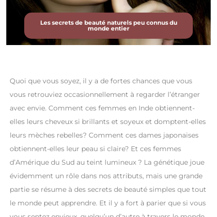
Les secrets de beauté naturels peu connus du
monde entier
Quoi que vous soyez, il y a de fortes chances que vous
vous retrouviez occasionnellement à regarder l’étranger
avec envie. Comment ces femmes en Inde obtiennent-
elles leurs cheveux si brillants et soyeux et domptent-elles
leurs mèches rebelles? Comment ces dames japonaises
obtiennent-elles leur peau si claire? Et ces femmes
d’Amérique du Sud au teint lumineux ? La génétique joue
évidemment un rôle dans nos attributs, mais une grande
partie se résume à des secrets de beauté simples que tout
le monde peut apprendre. Et il y a fort à parier que si vous
vous sentez envieux, quelqu’un d’autre à travers le monde