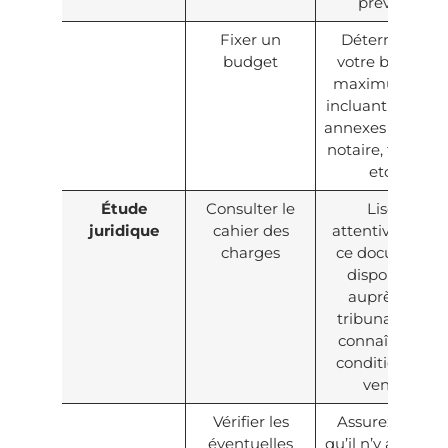
prévoir.
Fixer un
Déterminez
budget
votre budget
maximum, en
incluant les frais
annexes (frais de
notaire, travaux,
etc.).
Étude
Consulter le
Lisez
juridique
cahier des
attentivement
charges
ce document
disponible
auprès du
tribunal pour
connaître les
conditions de
vente.
Vérifier les
Assurez-vous
éventuelles
qu’il n’y a pas de