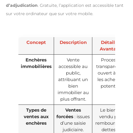
d’adjudication
. Gratuite, l’application est accessible tant
sur votre ordinateur que sur votre mobile.
Concept
Description
Détails et
Avantages
Enchères
Vente
Processus
immobilières
accessible au
transparent et
public,
ouvert à tous
attribuant un
les acheteurs
bien
potentiels.
immobilier au
plus offrant.
Types de
Ventes
Le bien est
ventes aux
forcées
: issues
vendu pour
enchères
d’une saisie
rembourser les
judiciaire.
dettes du