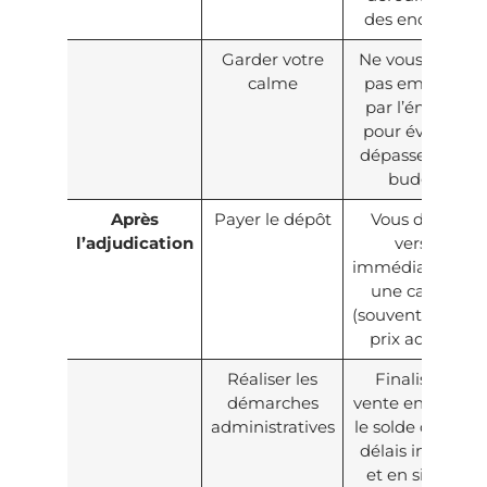
des enchères.
Garder votre
Ne vous laissez
calme
pas emporter
par l’émotion
pour éviter de
dépasser votre
budget.
Après
Payer le dépôt
Vous devrez
l’adjudication
verser
immédiatement
une caution
(souvent 10 % du
prix adjugé).
Réaliser les
Finalisez la
démarches
vente en payant
administratives
le solde dans les
délais impartis
et en signant