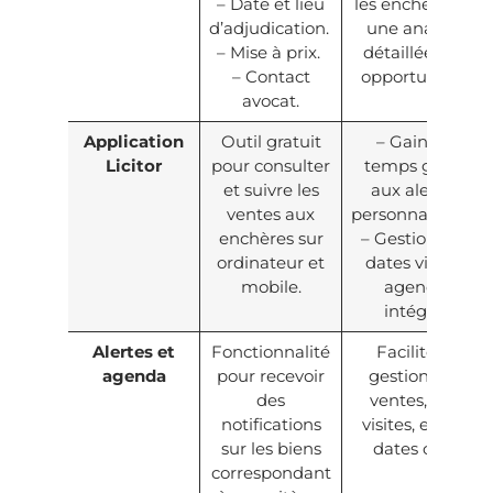
– Date et lieu
les enchères et
d’adjudication.
une analyse
– Mise à prix.
détaillée des
– Contact
opportunités.
avocat.
Application
Outil gratuit
– Gain de
Licitor
pour consulter
temps grâce
et suivre les
aux alertes
ventes aux
personnalisées.
enchères sur
– Gestion des
ordinateur et
dates via un
mobile.
agenda
intégré.
Alertes et
Fonctionnalité
Facilite la
agenda
pour recevoir
gestion des
des
ventes, des
notifications
visites, et des
sur les biens
dates clés.
correspondant