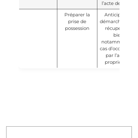
l’acte de vente.
Préparer la
Anticipez les
prise de
démarches pour
possession
récupérer le
bien,
notamment en
cas d’occupation
par l’ancien
propriétaire.