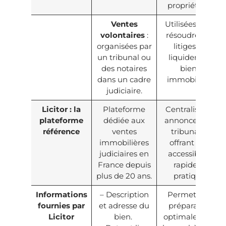
propriétaire.
Ventes
Utilisées pour
volontaires
:
résoudre des
organisées par
litiges ou
un tribunal ou
liquider des
des notaires
biens
dans un cadre
immobiliers.
judiciaire.
Licitor : la
Plateforme
Centralise les
plateforme
dédiée aux
annonces des
référence
ventes
tribunaux,
immobilières
offrant une
judiciaires en
accessibilité
France depuis
rapide et
plus de 20 ans.
pratique.
Informations
– Description
Permet une
fournies par
et adresse du
préparation
Licitor
bien.
optimale pour