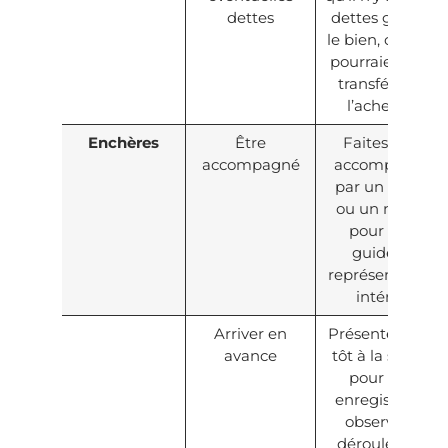
dettes
dettes grevant
le bien, car elles
pourraient être
transférées à
l’acheteur.
Enchères
Être
Faites-vous
accompagné
accompagner
par un avocat
ou un notaire
pour vous
guider et
représenter vos
intérêts.
Arriver en
Présentez-vous
avance
tôt à la séance
pour vous
enregistrer et
observer le
déroulement