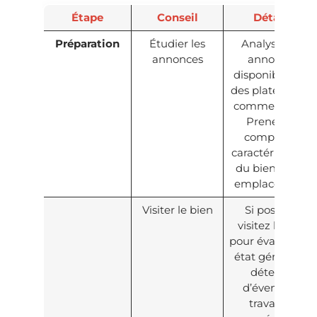
Étape
Conseil
Détails
Préparation
Étudier les
Analysez les
annonces
annonces
disponibles sur
des plateformes
comme Licitor.
Prenez en
compte les
caractéristiques
du bien et son
emplacement.
Visiter le bien
Si possible,
visitez le bien
pour évaluer son
état général et
détecter
d’éventuels
travaux à