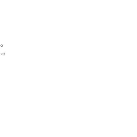
go
 et