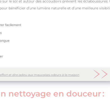
e sur le sol et autour des accoudoirs prévient les éclaboussures.
pour bénéficier d’une lumière naturelle et d’une meilleure visibil
rer facilement
es
 longue
er
 effort et dire adieu aux mauvaises odeurs à la maison
n nettoyage en douceur :