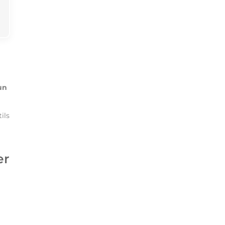
un
ils
er