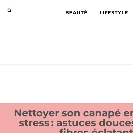
BEAUTÉ
LIFESTYLE
Nettoyer son canapé en
stress : astuces douce
fibres éclatan