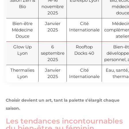
Salon Zen &
14-16
Eurexpo Lyon
Bio, écol
Bio
novembre
médeci
2025
douce
Bien-être
Janvier
Cité
Médeci
Médecine
2025
Internationale
complément
Douce
atelie
Glow Up
6
Rooftop
Bien-êt
Lyon
septembre
Docks 40
développ
2025
personnel, a
Thermalies
Janvier
Cité
Eau, santé,
Lyon
2025
Internationale
therma
Choisir devient un art, tant la palette s’élargit chaque
saison.
Les tendances incontournables
du bien-être au féminin