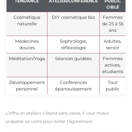
TENDANCE
ATELIER/CONFÉRENCE
PUBLIC
CIBLÉ
Cosmétique
DIY cosmétique bio
Femmes
naturelle
de 25 à 55
ans
Médecines
Sophrologie,
Adultes,
douces
réflexologie
senior
Méditation/Yoga
Séances guidées
Femmes
actives,
étudiants
Développement
Conférences
Tout
personnel
épanouissement
public
L’offre en ateliers s’étend sans cesse, il vaut mieux
préparer sa visite pour éviter l’égarement.