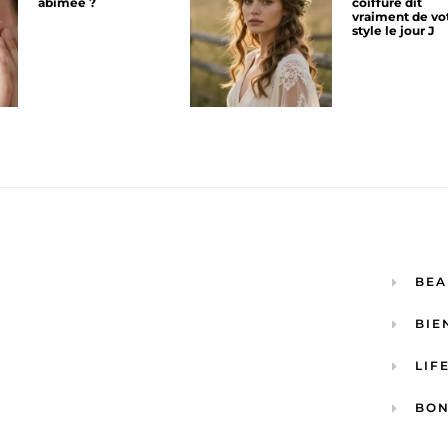
abîmée ?
coiffure dit
vraiment de vo
style le jour J
BEA
BIE
LIF
BON