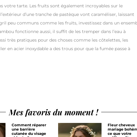
ns votre tarte. Les fruits sont également incroyables sur le
r l’extérieur d’une tranche de pastèque vont caraméliser, laissant
 de gril peu communs comme les fruits, investissez dans un ensem
ambou fonctionne aussi, il suffit de les tremper dans l’eau à
aussi très pratiques pour des choses comme les côtelettes, les
ller en acier inoxydable a des trous pour que la fumée passe à
Mes favoris du moment !
Comment réparer
Fleur cheveux
une barrière
mariage bohèm
cutanée du visage
ce que votre