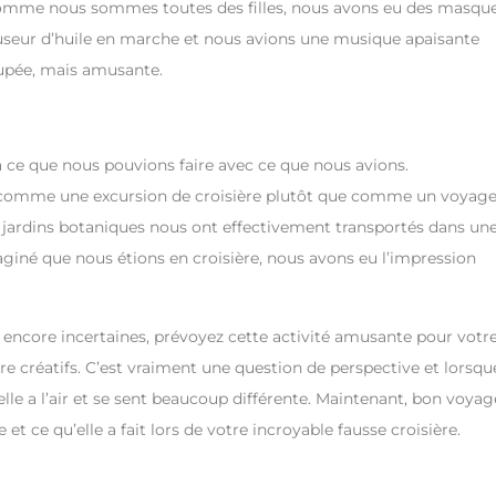
a. Comme nous sommes toutes des filles, nous avons eu des masqu
fuseur d’huile en marche et nous avions une musique apaisante
cupée, mais amusante.
à ce que nous pouvions faire avec ce que nous avions.
 comme une excursion de croisière plutôt que comme un voyag
s jardins botaniques nous ont effectivement transportés dans un
aginé que nous étions en croisière, nous avons eu l’impression
 encore incertaines, prévoyez cette activité amusante pour votr
re créatifs. C’est vraiment une question de perspective et lorsqu
 elle a l’air et se sent beaucoup différente. Maintenant, bon voyag
et ce qu’elle a fait lors de votre incroyable fausse croisière.