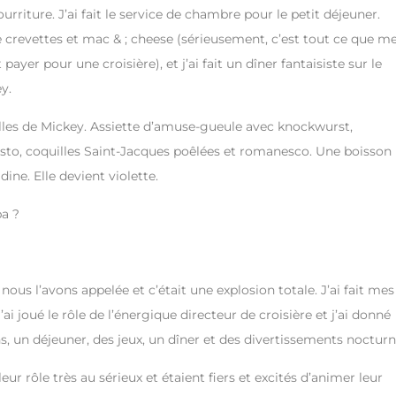
urriture. J’ai fait le service de chambre pour le petit déjeuner.
e crevettes et mac & ; cheese (sérieusement, c’est tout ce que m
yer pour une croisière), et j’ai fait un dîner fantaisiste sur le
y.
illes de Mickey. Assiette d’amuse-gueule avec knockwurst,
sto, coquilles Saint-Jacques poêlées et romanesco. Une boisson
ne. Elle devient violette.
pa ?
!
s l’avons appelée et c’était une explosion totale. J’ai fait mes
ai joué le rôle de l’énergique directeur de croisière et j’ai donné
un déjeuner, des jeux, un dîner et des divertissements nocturn
r rôle très au sérieux et étaient fiers et excités d’animer leur