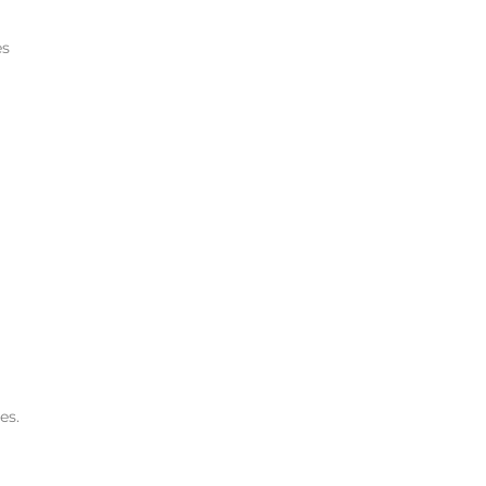
es
es.