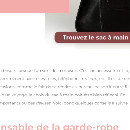
Trouvez le sac à main
besoin lorsque l’on sort de la maison. C’est un accessoire utile,
es emmènent avec elles : clés, téléphone,
makeup
, etc. Il existe de
sions, comme le fait de se rendre au bureau, de sortir entre fil
s d’un
voyage
, le choix du sac à main doit être bien réfléchi. En
mportants ou des
devises
. Voici donc quelques conseils à suivre
ensable de la garde-robe