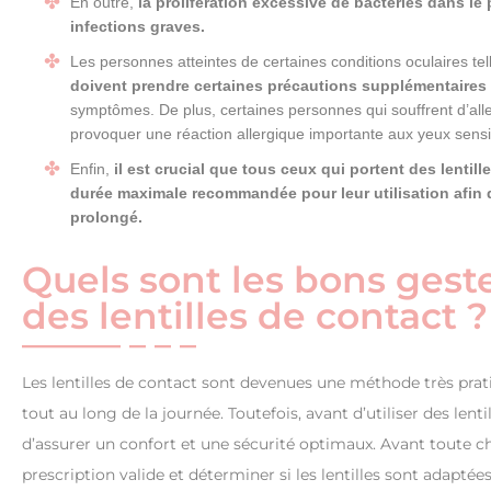
En outre,
la prolifération excessive de bactéries dans le 
infections graves.
Les personnes atteintes de certaines conditions oculaires te
doivent prendre certaines précautions supplémentaires a
symptômes. De plus, certaines personnes qui souffrent d’aller
provoquer une réaction allergique importante aux yeux sensi
Enfin,
il est crucial que tous ceux qui portent des lentill
durée maximale recommandée pour leur utilisation afin d’
prolongé.
Quels sont les bons gest
des lentilles de contact ?
Les lentilles de contact sont devenues une méthode très prati
tout au long de la journée. Toutefois, avant d’utiliser des lenti
d’assurer un confort et une sécurité optimaux. Avant toute 
prescription valide et déterminer si les lentilles sont adaptée