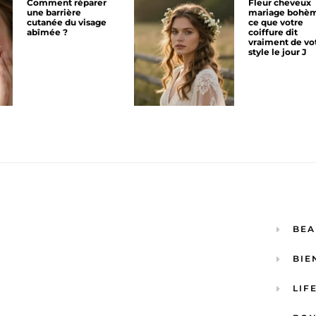
Comment réparer
Fleur cheveux
une barrière
mariage bohèm
cutanée du visage
ce que votre
abîmée ?
coiffure dit
vraiment de vo
style le jour J
BEA
BIE
LIF