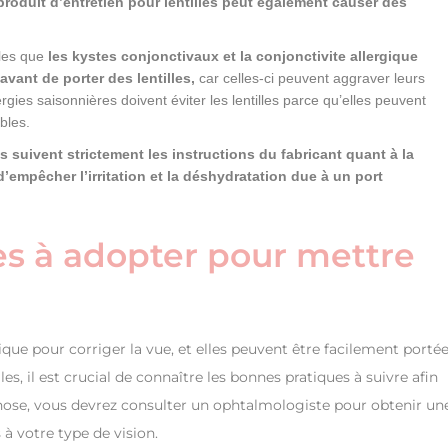
produit d’entretien pour lentilles peut également causer des
lles que
les kystes conjonctivaux et la conjonctivite allergique
vant de porter des lentilles,
car celles-ci peuvent aggraver leurs
gies saisonnières doivent éviter les lentilles parce qu’elles peuvent
bles.
es suivent strictement les instructions du fabricant quant à la
empêcher l’irritation et la déshydratation due à un port
es à adopter pour mettre
que pour corriger la vue, et elles peuvent être facilement porté
lles, il est crucial de connaître les bonnes pratiques à suivre afin
chose, vous devrez consulter un ophtalmologiste pour obtenir un
s à votre type de vision.