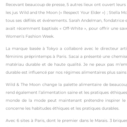
Recevant beaucoup de presse, 5 autres lieux ont ouvert leu
les jus Wild and the Moon (« Respect Your Elder ») ; Stella M
tous ses défilés et événements. Sarah Andelman, fondatrice et 
avait récemment baptisés « Off-White », pour offrir une save
Women’s Fashion Week.
La marque basée à Tokyo a collaboré avec le directeur art
féminins préprintemps à Paris. Sacai a présenté une chemi
matériau durable et de haute qualité. Je ne peux pas m
durable est influencé par nos régimes alimentaires plus sains
Wild & The Moon change la palette alimentaire de beaucoup 
rend également l’alimentation saine et les pratiques éthiques p
monde de la mode peut maintenant prétendre inspirer le m
concerne les habitudes éthiques et les pratiques durables.
Avec 6 sites à Paris, dont le premier dans le Marais. 3 briqu