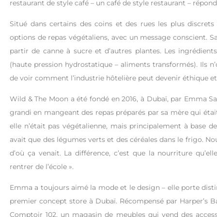
restaurant de style café – un café de style restaurant – répond 
Situé dans certains des coins et des rues les plus discrets
options de repas végétaliens, avec un message conscient. Sans
partir de canne à sucre et d’autres plantes. Les ingrédient
(haute pression hydrostatique – aliments transformés). Ils n’
de voir comment l’industrie hôtelière peut devenir éthique et
Wild & The Moon a été fondé en 2016, à Dubaï, par Emma Sa
grandi en mangeant des repas préparés par sa mère qui était «
elle n’était pas végétalienne, mais principalement à base de 
avait que des légumes verts et des céréales dans le frigo. No
d’où ça venait. La différence, c’est que la nourriture qu’ell
rentrer de l’école ».
Emma a toujours aimé la mode et le design – elle porte disti
premier concept store à Dubaï. Récompensé par Harper’s Baza
Comptoir 102, un magasin de meubles qui vend des accesso