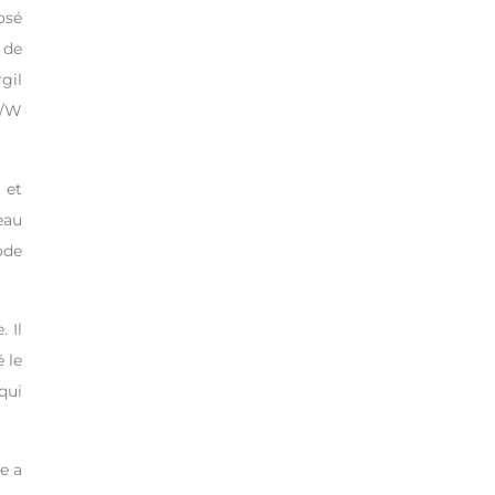
osé
 de
gil
F/W
 et
eau
ode
 Il
é le
qui
e a