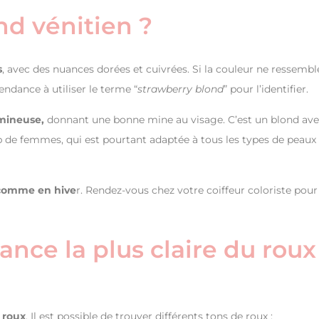
nd vénitien ?
s
, avec des nuances dorées et cuivrées. Si la couleur ne ressembl
tendance à utiliser le terme “
strawberry blond
” pour l’identifier.
umineuse,
donnant une bonne mine au visage. C’est un blond av
p de femmes, qui est pourtant adaptée à tous les types de peaux 
comme en hive
r. Rendez-vous chez votre coiffeur coloriste pour
nce la plus claire du roux
 roux
. Il est possible de trouver différents tons de roux :