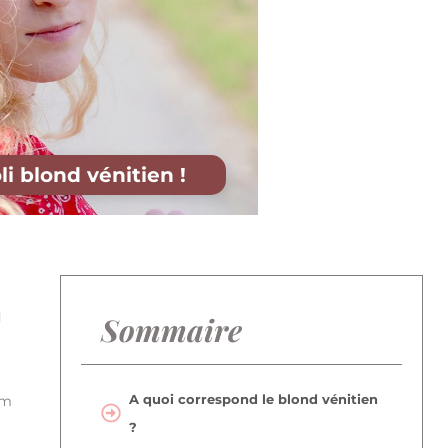
li blond vénitien !
d
Sommaire
A quoi correspond le blond vénitien
om
?