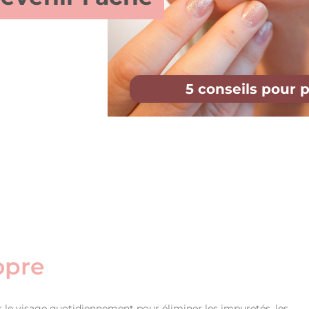
5 conseils pour p
opre
r le visage quotidiennement pour éliminer les impuretés, les