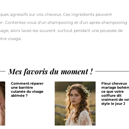
miques agressifs sur vos cheveux. Ces ingrédients peuvent
rriter. Contentez-vous d’un shampooing et d’un après-shampooing
isage, alors lavez-les souvent, surtout pendant une poussée de
otre visage.
Mes favoris du moment !
Comment réparer
Fleur cheveux
une barrière
mariage bohèm
cutanée du visage
ce que votre
abîmée ?
coiffure dit
vraiment de vo
style le jour J