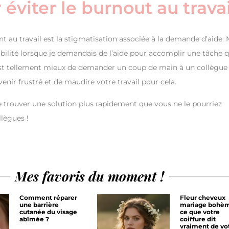
éviter le burnout au travai
nt au travail est la stigmatisation associée à la demande d’aide. 
pabilité lorsque je demandais de l’aide pour accomplir une tâche q
’il est tellement mieux de demander un coup de main à un collègue
enir frustré et de maudire votre travail pour cela.
e trouver une solution plus rapidement que vous ne le pourriez
llègues !
Mes favoris du moment !
Comment réparer
Fleur cheveux
une barrière
mariage bohèm
cutanée du visage
ce que votre
abîmée ?
coiffure dit
vraiment de vo