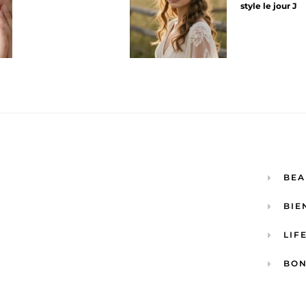
style le jour J
BEA
BIE
LIF
BON