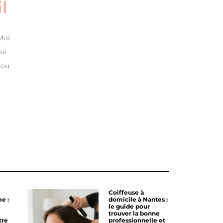
l
Moi
ui
 ou
Coiffeuse à
e :
domicile à Nantes :
le guide pour
trouver la bonne
tre
professionnelle et