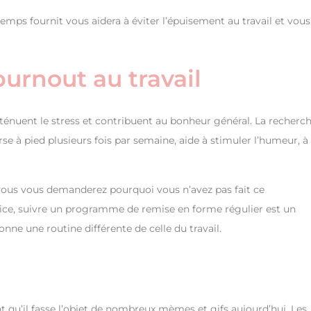
mps fournit vous aidera à éviter l’épuisement au travail et vous
burnout au travail
tténuent le stress et contribuent au bonheur général. La recherc
 à pied plusieurs fois par semaine, aide à stimuler l’humeur, à
e, vous vous demanderez pourquoi vous n’avez pas fait ce
cice, suivre un programme de remise en forme régulier est un
nne une routine différente de celle du travail.
nt qu’il fasse l’objet de nombreux mèmes et gifs aujourd’hui. Les