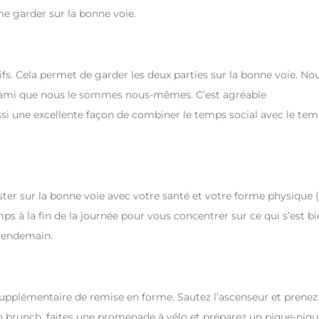
me garder sur la bonne voie.
fs. Cela permet de garder les deux parties sur la bonne voie. No
ami que nous le sommes nous-mêmes. C’est agréable
ussi une excellente façon de combiner le temps social avec le te
ter sur la bonne voie avec votre santé et votre forme physique (
 à la fin de la journée pour vous concentrer sur ce qui s’est bi
 lendemain.
supplémentaire de remise en forme. Sautez l’ascenseur et prenez
d’un brunch, faites une promenade à vélo et préparez un pique-niq