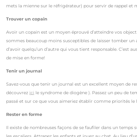
mets la mienne sur le réfrigérateur) pour servir de rappel et 
Trouver un copain
Avoir un copain est un moyen éprouvé d’atteindre vos objecti
sommes beaucoup moins susceptibles de laisser tomber un 
d’avoir quelqu’un d’autre qui vous tient responsable. C’est a
de mise en forme!
Tenir un journal
Savez-vous que tenir un journal est un excellent moyen de res
découvrez
ici
le syndrome de diogène ). Passez un peu de temps
passé et sur ce que vous aimeriez établir comme priorités le
Rester en forme
Il existe de nombreuses façons de se faufiler dans un temps 
les escaliers. Attrapez les enfants et jouez au chat. Au lieu 